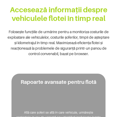
Accesează informații despre
vehiculele flotei în timp real
Folosește funcțiile de urmărire pentru a monitoriza costurile de
exploatare ale vehiculelor, costurile șoferilor, timpii de așteptare
și kilometrajul în timp real. Maximizează eficiența flotei și
reacționează la problemele de siguranță printr-un panou de
control convenabil, bazat pe browser.
Rapoarte avansate pentru flotă
Rapoarte avansate pentru flotă
Află care șoferi se află în care vehicule, urmărește