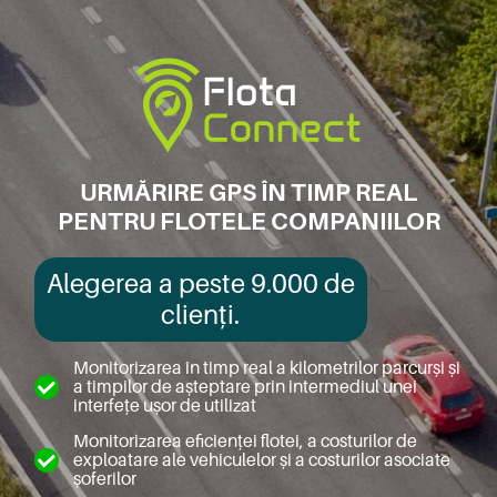
URMĂRIRE GPS ÎN TIMP REAL
PENTRU FLOTELE COMPANIILOR
Alegerea a peste 9.000 de
clienți.
Monitorizarea în timp real a kilometrilor parcurși și
a timpilor de așteptare prin intermediul unei
interfețe ușor de utilizat
Monitorizarea eficienței flotei, a costurilor de
exploatare ale vehiculelor și a costurilor asociate
șoferilor